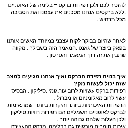
להזכיר לכם ולכן רפידות ברקס = בלימה של האופניים 
,ללא ברקסים אנחנו מסכנים את עצמנו ואת הסביבה 
מכל תרחיש . 
לאחר שהיום בבוקר לקוח עצבני במיוחד האשים אותנו 
בפאק ביוצר של גאנט ,המאמר הזה בשבילך . מקווה 
שתבין את זה דרך המאמר והסרטון . 
איך בנויה רפידת הברקס ואיך אנחנו מגיעים למצב 
שזה יכול לעשות נזק? 
רפידות ברקס עשויות לרוב עור,גומי ,סיליקון . הבסיס 
עשוי לרוב מאלומניום או מברזל . 
הרפידות האיכותיות ביותר והיקרות ביותר  שמתאימות 
לברקס לאופניים חשמליים הם רפידות רוויות סיליקון 
ולכן העלות שלהם גבוהה יותר .
איכות חומרים מורגשת גם בבלימה ,מרחק ההעצירה 